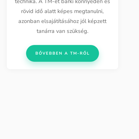
technika. A TM-et bárki könnyedén és
rövid idő alatt képes megtanulni,
azonban elsajátításához jól képzett
tanárra van szükség.
BŐVEBBEN A TM-RŐL