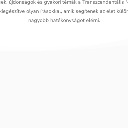
ek, újdonságok és gyakori témák a Transzcendentális M
kiegészítve olyan írásokkal, amik segítenek az élet külö
nagyobb hatékonyságot elérni.